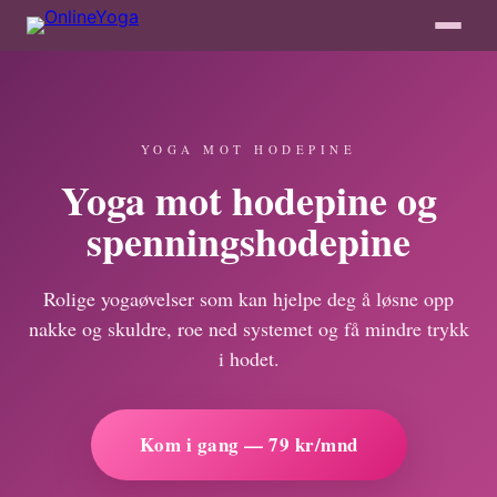
YOGA MOT HODEPINE
Yoga mot hodepine og
spenningshodepine
Rolige yogaøvelser som kan hjelpe deg å løsne opp
nakke og skuldre, roe ned systemet og få mindre trykk
i hodet.
Kom i gang — 79 kr/mnd