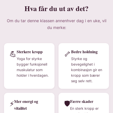
Hva får du ut av det?
Om du tar denne klassen annenhver dag i en uke, vil
du merke:
Sterkere kropp
Bedre holdning
💪
🦴
Yoga for styrke
Styrke og
bygger funksjonell
bevegelighet i
muskulatur som
kombinasjon gir en
holder i hverdagen.
kropp som bærer
seg selv rett.
Mer energi og
Færre skader
⚡
🛡️
vitalitet
En sterk kropp er