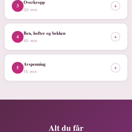
Overkropp
3
+
30 min
Ben, hofter og bekken
4
+
45 min
Avspenning
5
+
15 min
Alt du får