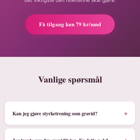
det viktigste den noensinne skal gjøre.
Få tilgang kun 79 kr/mnd
Vanlige spørsmål
+
Kan jeg gjøre styrketrening som gravid?
+