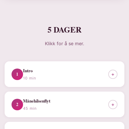
5 DAGER
Klikk for å se mer.
Intro
1
+
10 min
Månehilsenflyt
2
+
45 min