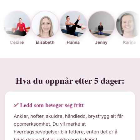
ilie
Elisabeth
Hanna
Jenny
Karina
Kje
Hva du oppnår etter 5 dager:
✅ Ledd som beveger seg fritt
Ankler, hofter, skuldre, håndledd, brystrygg alt får
oppmerksomhet. Du vil merke at
hverdagsbevegelser blir lettere, enten det er å
bøye deg ned eller rekke opp i skapet.