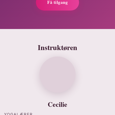
Få tilgang
Instruktøren
Cecilie
YOGALÆRER