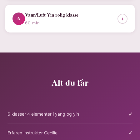
Vann/Luft Yin rolig klasse
6
+
60 min
Alt du får
✓
6 klasser 4 elementer i yang og yin
✓
Erfaren instruktør Cecilie