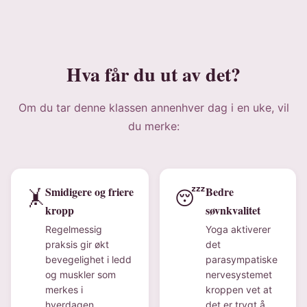
Hva får du ut av det?
Om du tar denne klassen annenhver dag i en uke, vil
du merke:
Smidigere og friere
Bedre
🤸
😴
kropp
søvnkvalitet
Regelmessig
Yoga aktiverer
praksis gir økt
det
bevegelighet i ledd
parasympatiske
og muskler som
nervesystemet
merkes i
kroppen vet at
hverdagen.
det er trygt å