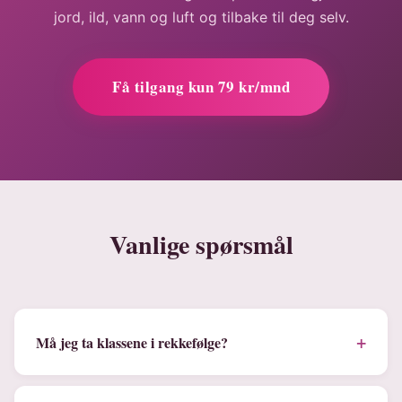
jord, ild, vann og luft og tilbake til deg selv.
Få tilgang kun 79 kr/mnd
Vanlige spørsmål
+
Må jeg ta klassene i rekkefølge?